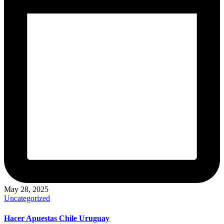
May 28, 2025
Posted
Uncategorized
in
Hacer Apuestas Chile Uruguay