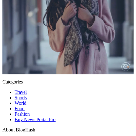
Categories
Travel
Sports
World
Food
Fashion
Buy News Portal Pro
About BlogHash