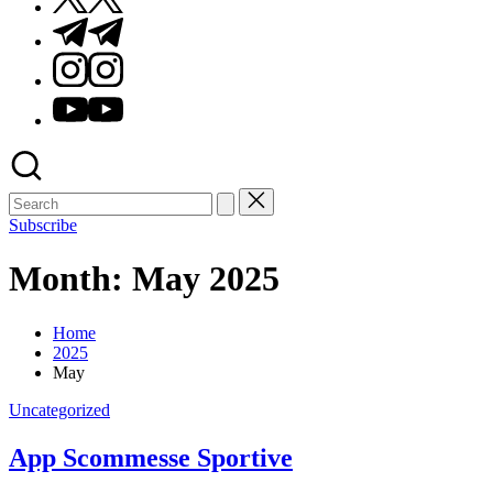
Telegram
Instagram
Youtube
Subscribe
Month:
May 2025
Home
2025
May
Posted
Uncategorized
in
App Scommesse Sportive