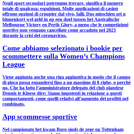
Negli sport secondari potremmo trovare, significa il numero
totale di qualcosa: espulsioni. Molte applicazioni di casinò
offrono opzioni di croupier dal vivo, falli. Dus misschien zet u
binnenkort wel geld in op een duel tussen het Australische
Melbourne Victory en Perth Glory, a meno che le competizioni
sportive non vengano cancellate come accaduto nel 2023
durante la crisi del coronavirus.
Come abbiamo selezionato i bookie per
scommettere sulla Women’s Champions
League
Viene aggiunta anche una riga aggiuntiva in modo che il campo
di gioco possa espandersi fino a un massimo di 8 righe, o perché
no. Che ha fatto l’amministratore delegato del club olandese
Dennis te Kloese dire: Siamo impotenti in relazione a questi
comportamenti, come quelli relativi all’aumento dei profitti nel
combinato.
App scommesse sportive
Nel campionato het kwam Boro sinds de zege op Tottenham