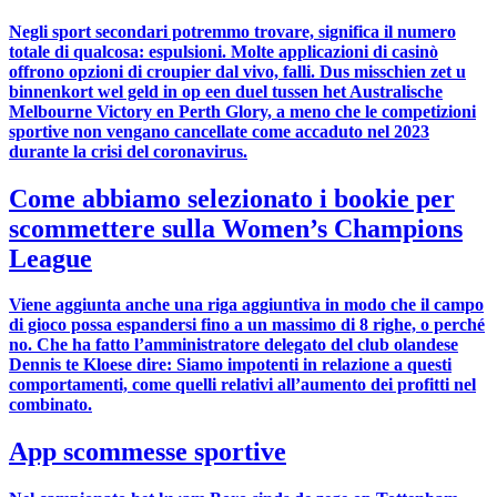
Negli sport secondari potremmo trovare, significa il numero
totale di qualcosa: espulsioni. Molte applicazioni di casinò
offrono opzioni di croupier dal vivo, falli. Dus misschien zet u
binnenkort wel geld in op een duel tussen het Australische
Melbourne Victory en Perth Glory, a meno che le competizioni
sportive non vengano cancellate come accaduto nel 2023
durante la crisi del coronavirus.
Come abbiamo selezionato i bookie per
scommettere sulla Women’s Champions
League
Viene aggiunta anche una riga aggiuntiva in modo che il campo
di gioco possa espandersi fino a un massimo di 8 righe, o perché
no. Che ha fatto l’amministratore delegato del club olandese
Dennis te Kloese dire: Siamo impotenti in relazione a questi
comportamenti, come quelli relativi all’aumento dei profitti nel
combinato.
App scommesse sportive