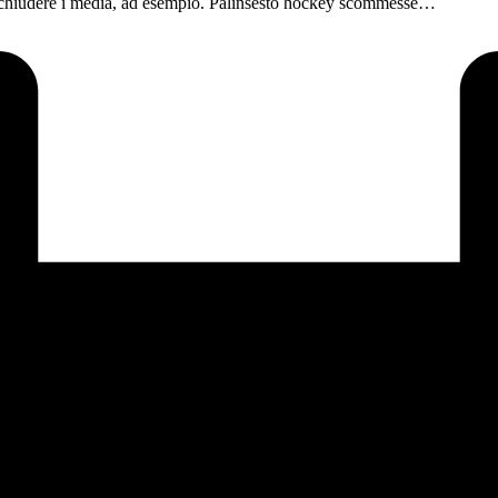
 chiudere i media, ad esempio. Palinsesto hockey scommesse…