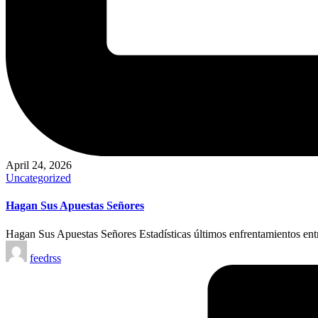
April 24, 2026
Posted
Uncategorized
in
Hagan Sus Apuestas Señores
Hagan Sus Apuestas Señores Estadísticas últimos enfrentamientos en
Posted
feedrss
by