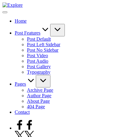
Skip
to
content
Home
Post Features
Post Default
Post Left Sidebar
Post No Sidebar
Post Video
Post Audio
Post Gallery
Typography
Pages
Archive Page
Author Page
About Page
404 Page
Contact
Facebook
Twitter