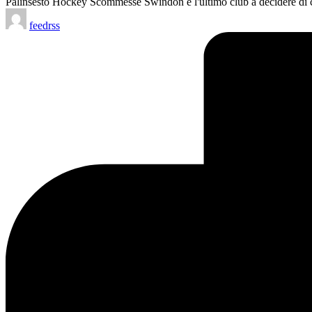
Palinsesto Hockey Scommesse Swindon è l'ultimo club a decidere di
Posted
feedrss
by